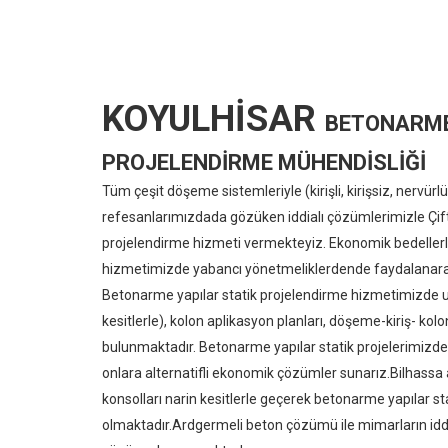
KOYULHİSAR
BETONARME
PROJELENDİRME MÜHENDİSLİĞİ
Tüm çeşit döşeme sistemleriyle (kirişli, kirişsiz, nervür
refesanlarımızdada gözüken iddialı çözümlerimizle Çift
projelendirme hizmeti vermekteyiz. Ekonomik bedellerl
hizmetimizde yabancı yönetmeliklerdende faydalanarak k
Betonarme yapılar statik projelendirme hizmetimizde uygu
kesitlerle), kolon aplikasyon planları, döşeme-kiriş- kol
bulunmaktadır. Betonarme yapılar statik projelerimizde mi
onlara alternatifli ekonomik çözümler sunarız.Bilhassa
konsolları narin kesitlerle geçerek betonarme yapılar 
olmaktadır.Ardgermeli beton çözümü ile mimarların iddialı 