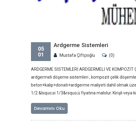
Ardgerme Sistemleri
05
01
Mustafa Çiftçioğlu
(0)
ARDGERME SİSTEMLERİ ARDGERMELİ VE KOMPOZİT ÇELİK
ardgermeli döşeme sistemleri , kompozit çelik döşemle
beton+kalıp+donatı+ardgerme maliyeti dahil olmak üze
1/2 &lsquo;si 1/3&rsquo;ü fiyatına malolur. Kirişli veya 
Devamını Oku