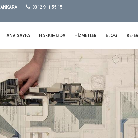
e/ANKARA
0312 911 55 15
ANA SAYFA
HAKKIMIZDA
HIZMETLER
BLOG
REFE