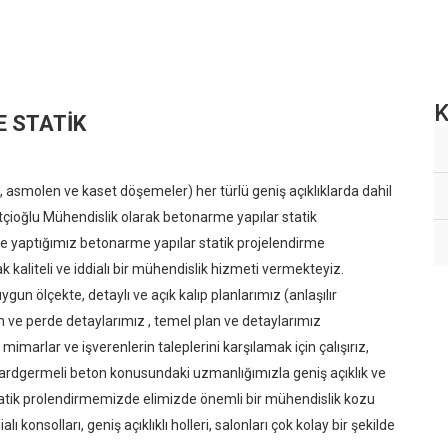
K
 STATİK
lü, asmolen ve kaset döşemeler) her türlü geniş açıklıklarda dahil
çioğlu Mühendislik olarak betonarme yapılar statik
e yaptığımız betonarme yapılar statik projelendirme
aliteli ve iddialı bir mühendislik hizmeti vermekteyiz.
n ölçekte, detaylı ve açık kalıp planlarımız (anlaşılır
on ve perde detaylarımız , temel plan ve detaylarımız
marlar ve işverenlerin taleplerini karşılamak için çalışırız,
 ardgermeli beton konusundaki uzmanlığımızla geniş açıklık ve
statik prolendirmemizde elimizde önemli bir mühendislik kozu
konsolları, geniş açıklıklı holleri, salonları çok kolay bir şekilde