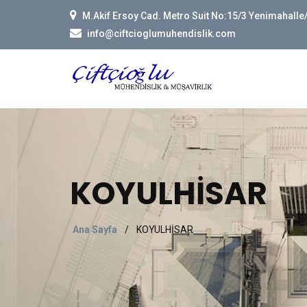
M.Akif Ersoy Cad. Metro Suit No:15/3 Yenimahall
info@ciftcioglumuhendislik.com
KOYULHİSAR
Ana Sayfa
/
KOYULHİSAR