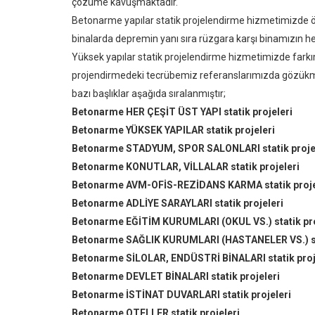
çözüme kavuşmaktadır.
Betonarme yapılar statik projelendirme hizmetimizde ön
binalarda depremin yanı sıra rüzgara karşı binamızın 
Yüksek yapılar statik projelendirme hizmetimizde farkı
projendirmedeki tecrübemiz referanslarımızda gözükm
bazı başlıklar aşağıda sıralanmıştır;
Betonarme HER ÇEŞİT ÜST YAPI statik projeleri
Betonarme YÜKSEK YAPILAR statik projeleri
Betonarme STADYUM, SPOR SALONLARI statik proje
Betonarme KONUTLAR, VİLLALAR statik projeleri
Betonarme AVM-OFİS-REZİDANS KARMA statik proje
Betonarme ADLİYE SARAYLARI statik projeleri
Betonarme EĞİTİM KURUMLARI (OKUL VS.) statik pro
Betonarme SAĞLIK KURUMLARI (HASTANELER VS.) sta
Betonarme SİLOLAR, ENDÜSTRİ BİNALARI statik proj
Betonarme DEVLET BİNALARI statik projeleri
Betonarme İSTİNAT DUVARLARI statik projeleri
Betonarme OTELLER statik projeleri