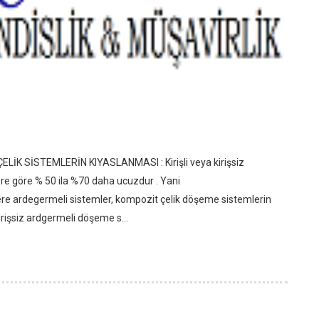
 SİSTEMLERİN KIYASLANMASI : Kirişli veya kirişsiz
re göre % 50 ila %70 daha ucuzdur . Yani
re ardegermeli sistemler, kompozit çelik döşeme sistemlerin
kirişsiz ardgermeli döşeme s...