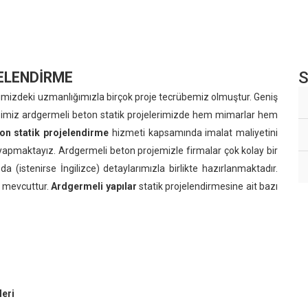
S
ELENDİRME
gimizdeki uzmanlığımızla birçok proje tecrübemiz olmuştur. Geniş
ildiğimiz ardgermeli beton statik projelerimizde hem mimarlar hem
n statik projelendirme
hizmeti kapsamında imalat maliyetini
apmaktayız. Ardgermeli beton projemizle firmalar çok kolay bir
da (istenirse İngilizce) detaylarımızla birlikte hazırlanmaktadır.
de mevcuttur.
Ardgermeli yapılar
statik projelendirmesine ait bazı
eri