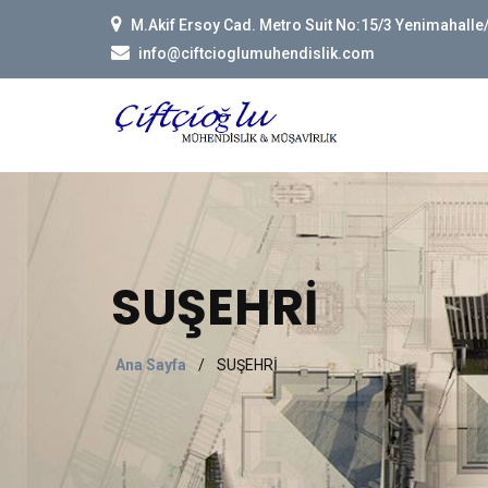
M.Akif Ersoy Cad. Metro Suit No:15/3 Yenimahall
info@ciftcioglumuhendislik.com
SUŞEHRİ
Ana Sayfa
/
SUŞEHRİ