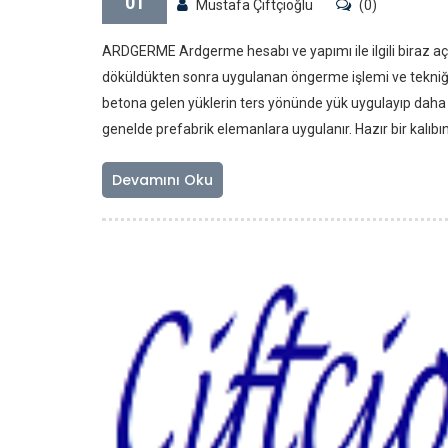
01
Mustafa Çiftçioğlu
(0)
ARDGERME Ardgerme hesabı ve yapımı ile ilgili biraz a
döküldükten sonra uygulanan öngerme işlemi ve tekniği
betona gelen yüklerin ters yönünde yük uygulayıp daha 
genelde prefabrik elemanlara uygulanır. Hazır bir kalıbın 
Devamını Oku