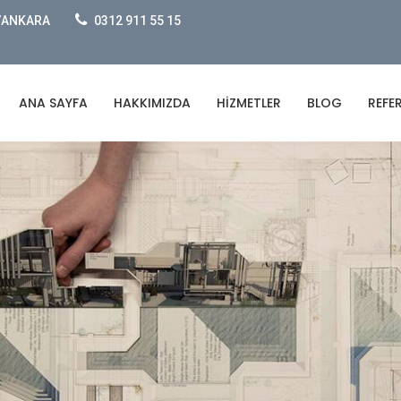
e/ANKARA
0312 911 55 15
ANA SAYFA
HAKKIMIZDA
HIZMETLER
BLOG
REFE