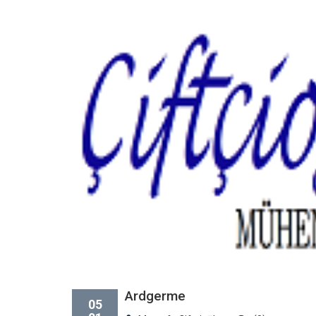
Ardgerme
05