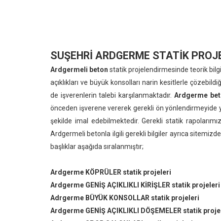
SUŞEHRİ ARDGERME STATİK PROJ
Ardgermeli beton
statik projelendirmesinde teorik bil
açıklıkları ve büyük konsolları narin kesitlerle çözeb
de işverenlerin talebi karşılanmaktadır.
Ardgerme beto
önceden işverene vererek gerekli ön yönlendirmeyide y
şekilde imal edebilmektedir. Gerekli statik rapolarımız
Ardgermeli betonla ilgili gerekli bilgiler ayrıca sitemiz
başlıklar aşağıda sıralanmıştır;
Ardgerme KÖPRÜLER statik projeleri
Ardgerme GENİŞ AÇIKLIKLI KİRİŞLER statik projeleri
Adrgerme BÜYÜK KONSOLLAR statik projeleri
Ardgerme GENİŞ AÇIKLIKLI DÖŞEMELER statik projel