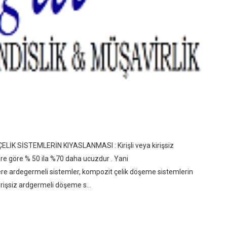
 SİSTEMLERİN KIYASLANMASI : Kirişli veya kirişsiz
re göre % 50 ila %70 daha ucuzdur . Yani
re ardegermeli sistemler, kompozit çelik döşeme sistemlerin
kirişsiz ardgermeli döşeme s...