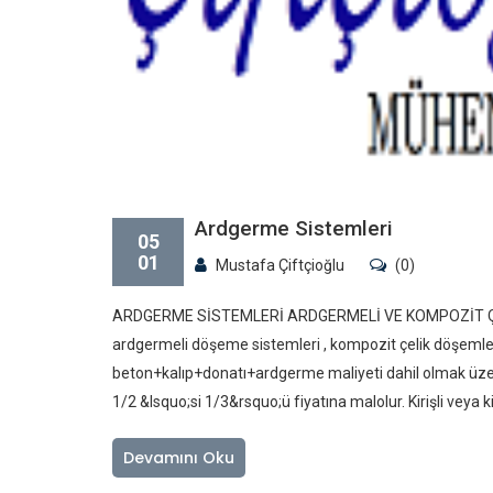
Ardgerme Sistemleri
05
01
Mustafa Çiftçioğlu
(0)
ARDGERME SİSTEMLERİ ARDGERMELİ VE KOMPOZİT ÇELİK
ardgermeli döşeme sistemleri , kompozit çelik döşemle
beton+kalıp+donatı+ardgerme maliyeti dahil olmak üze
1/2 &lsquo;si 1/3&rsquo;ü fiyatına malolur. Kirişli veya 
Devamını Oku