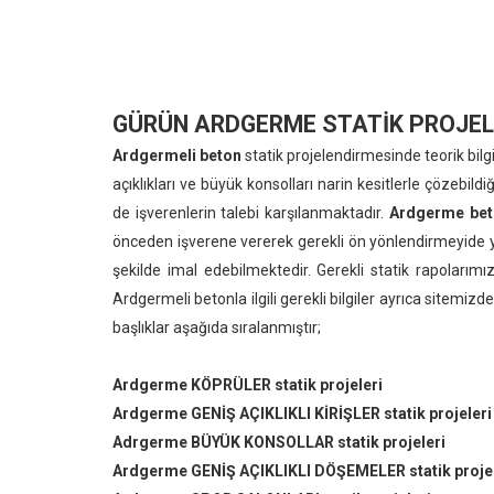
GÜRÜN ARDGERME STATİK PROJE
Ardgermeli beton
statik projelendirmesinde teorik bil
açıklıkları ve büyük konsolları narin kesitlerle çözeb
de işverenlerin talebi karşılanmaktadır.
Ardgerme beto
önceden işverene vererek gerekli ön yönlendirmeyide y
şekilde imal edebilmektedir. Gerekli statik rapolarımız
Ardgermeli betonla ilgili gerekli bilgiler ayrıca sitemiz
başlıklar aşağıda sıralanmıştır;
Ardgerme KÖPRÜLER statik projeleri
Ardgerme GENİŞ AÇIKLIKLI KİRİŞLER statik projeleri
Adrgerme BÜYÜK KONSOLLAR statik projeleri
Ardgerme GENİŞ AÇIKLIKLI DÖŞEMELER statik projel