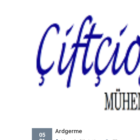
Ardgerme
05