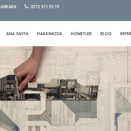
e/ANKARA
0312 911 55 15
ANA SAYFA
HAKKIMIZDA
HIZMETLER
BLOG
REFE