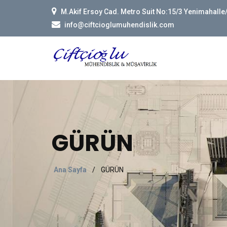
M.Akif Ersoy Cad. Metro Suit No:15/3 Yenimahall
info@ciftcioglumuhendislik.com
GÜRÜN
Ana Sayfa
/
GÜRÜN