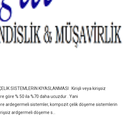
 SİSTEMLERİN KIYASLANMASI : Kirişli veya kirişsiz
re göre % 50 ila %70 daha ucuzdur . Yani
re ardegermeli sistemler, kompozit çelik döşeme sistemlerin
kirişsiz ardgermeli döşeme s...