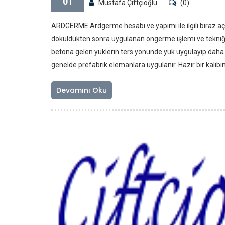
01
Mustafa Çiftçioğlu
(0)
ARDGERME Ardgerme hesabı ve yapımı ile ilgili biraz a
döküldükten sonra uygulanan öngerme işlemi ve tekniği
betona gelen yüklerin ters yönünde yük uygulayıp daha 
genelde prefabrik elemanlara uygulanır. Hazır bir kalıbın 
Devamını Oku