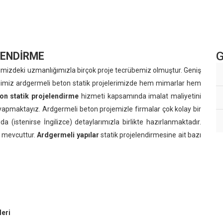
G
LENDİRME
gimizdeki uzmanlığımızla birçok proje tecrübemiz olmuştur. Geniş
ildiğimiz ardgermeli beton statik projelerimizde hem mimarlar hem
n statik projelendirme
hizmeti kapsamında imalat maliyetini
apmaktayız. Ardgermeli beton projemizle firmalar çok kolay bir
da (istenirse İngilizce) detaylarımızla birlikte hazırlanmaktadır.
de mevcuttur.
Ardgermeli yapılar
statik projelendirmesine ait bazı
eri