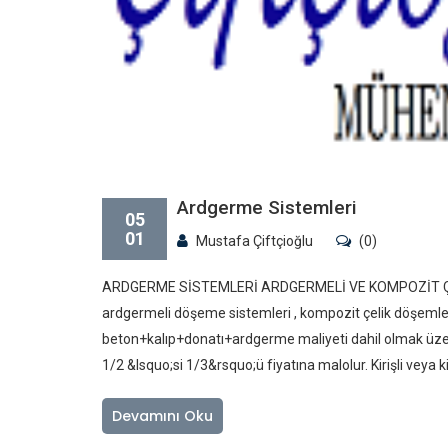
Ardgerme Sistemleri
05
01
Mustafa Çiftçioğlu
(0)
ARDGERME SİSTEMLERİ ARDGERMELİ VE KOMPOZİT ÇELİK
ardgermeli döşeme sistemleri , kompozit çelik döşemle
beton+kalıp+donatı+ardgerme maliyeti dahil olmak üze
1/2 &lsquo;si 1/3&rsquo;ü fiyatına malolur. Kirişli veya 
Devamını Oku