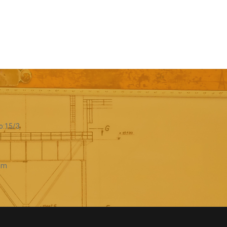
o:15/3
com