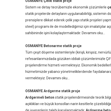
OSMANİYE Çelik statik proje
Sistem ve detay tecrübemizle ekonomik çözümlerle
çe
statik projelerde detayların uygulanabilirliği, sistemin
prensiplere dikkat ederek çelik yapı statik projeleri yap
steel) programı ile de modellediğimiz için imalatçılar 
sahibininde işini kolaylaştırmaktadır.
Devamını oku...
OSMANİYE Betonarme statik proje
Tüm çeşit döşeme sistemleriyle (kirişli, kirişsiz, nervür
refesanlarımızdada gözüken iddialı çözümlerimizle Çift
projelendirme hizmeti vermekteyiz. Ekonomik bedellerl
hizmetimizde yabancı yönetmeliklerdende faydalanarak k
vermekteyiz.
Devamını oku...
OSMANİYE Ardgerme statik proje
Ardgermeli beton
statik projelendirmesinde teorik bil
açıklıkları ve büyük konsolları narin kesitlerle çözebi
de işverenlerin talebi karşılanmaktadır.
Ardgerme beton