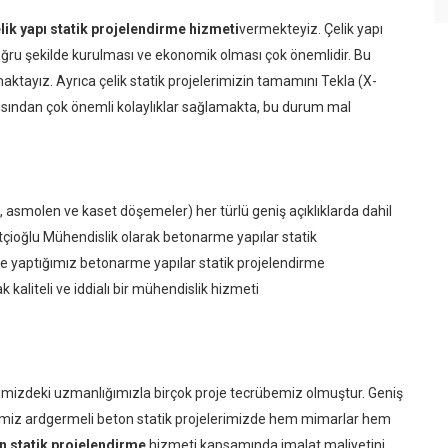
lik yapı statik projelendirme hizmeti
vermekteyiz. Çelik yapı
 doğru şekilde kurulması ve ekonomik olması çok önemlidir. Bu
maktayız. Ayrıca çelik statik projelerimizin tamamını Tekla (X-
açısından çok önemli kolaylıklar sağlamakta, bu durum mal
lü, asmolen ve kaset döşemeler) her türlü geniş açıklıklarda dahil
çioğlu Mühendislik olarak betonarme yapılar statik
e yaptığımız betonarme yapılar statik projelendirme
aliteli ve iddialı bir mühendislik hizmeti
gimizdeki uzmanlığımızla birçok proje tecrübemiz olmuştur. Geniş
ldiğimiz ardgermeli beton statik projelerimizde hem mimarlar hem
 statik projelendirme
hizmeti kapsamında imalat maliyetini