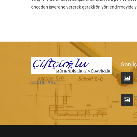
önceden işverene vererek gerekli ön yönlendirmeyide
Son İç
STATİK PROJE