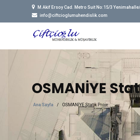
M.Akif Ersoy Cad. Metro Suit No:15/3 Yenimahall
info@ciftcioglumuhendislik.com
OSMANİYE Stati
Ana Sayfa
/
OSMANİYE Statik Proje