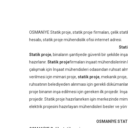
OSMANİYE Statik proje, statik proje firmaları, çelik stati
hesabı, statik proje mühendislik ofisi internet adresi.
Stati
Statik proje
, binaların şantiyede güvenli bir şekilde inş
hazırlanır.
Statik proje
firmaları inşaat mühendislerini
çalışmak için İnşaat mühendisleri odasından ruhsat alma
verilmesi için mimari proje,
statik proje
, mekanik proje,
ruhsatının belediyeden alınması için gerekli dökümanlardan
proje binanın inşa edilmesi için gereken ilk projedir. İnşa
projedir. Statik proje hazırlanırken işin merkezinde mima
elektrik projesini hazırlayan mühendisleri besler ve yön 
OSMANİYE STAT