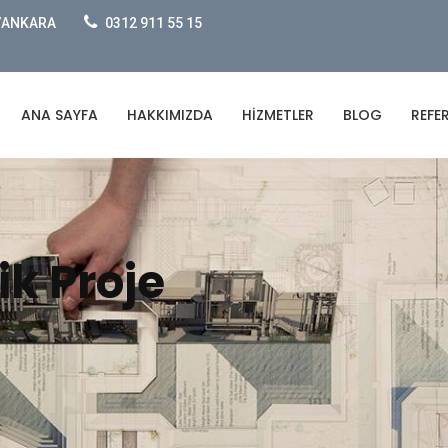
e/ANKARA
0312 911 55 15
ANA SAYFA
HAKKIMIZDA
HIZMETLER
BLOG
REFE
k Proje