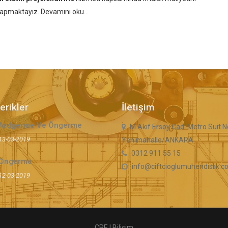
 yapmaktayız.
Devamını oku...
erikler
İletişim
Ardgerme Ve Öngerme
M.Akif Ersoy Cad. Metro Suit N
13-03-2019
Yenimahalle/ANKARA
0312 911 55 15
Öngerme
info@ciftcioglumuhendislik.
12-03-2019
CRE | Bilişim