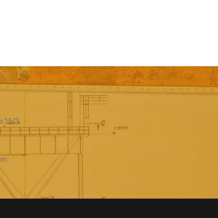
o:15/3
com