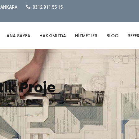
e/ANKARA
0312 911 55 15
ANA SAYFA
HAKKIMIZDA
HIZMETLER
BLOG
REFE
ik Proje