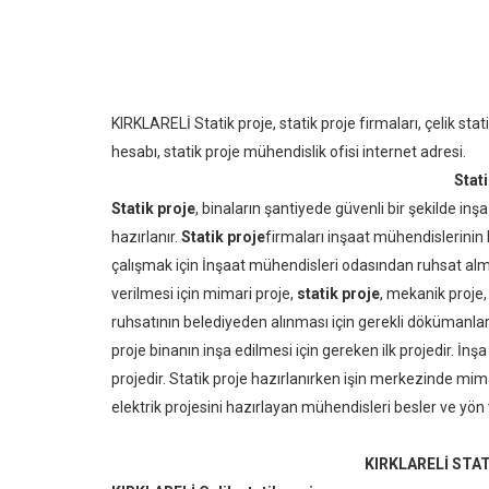
KIRKLARELİ Statik proje, statik proje firmaları, çelik stat
hesabı, statik proje mühendislik ofisi internet adresi.
Stati
Statik proje
, binaların şantiyede güvenli bir şekilde inş
hazırlanır.
Statik proje
firmaları inşaat mühendislerini
çalışmak için İnşaat mühendisleri odasından ruhsat alma
verilmesi için mimari proje,
statik proje
, mekanik proje,
ruhsatının belediyeden alınması için gerekli dökümanlardan
proje binanın inşa edilmesi için gereken ilk projedir. İnşa
projedir. Statik proje hazırlanırken işin merkezinde mima
elektrik projesini hazırlayan mühendisleri besler ve yön 
KIRKLARELİ STA