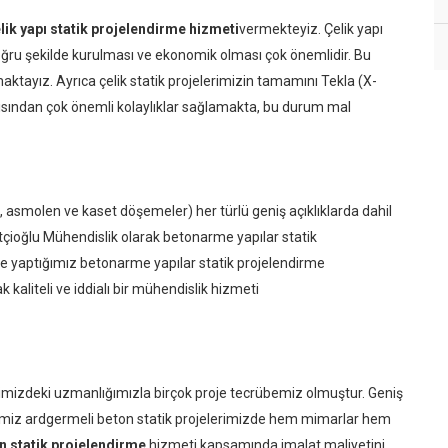
lik yapı statik projelendirme hizmeti
vermekteyiz. Çelik yapı
 doğru şekilde kurulması ve ekonomik olması çok önemlidir. Bu
maktayız. Ayrıca çelik statik projelerimizin tamamını Tekla (X-
açısından çok önemli kolaylıklar sağlamakta, bu durum mal
lü, asmolen ve kaset döşemeler) her türlü geniş açıklıklarda dahil
çioğlu Mühendislik olarak betonarme yapılar statik
e yaptığımız betonarme yapılar statik projelendirme
aliteli ve iddialı bir mühendislik hizmeti
gimizdeki uzmanlığımızla birçok proje tecrübemiz olmuştur. Geniş
ldiğimiz ardgermeli beton statik projelerimizde hem mimarlar hem
 statik projelendirme
hizmeti kapsamında imalat maliyetini