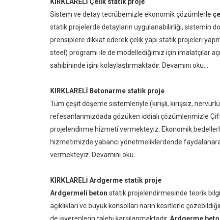
KIRKLARELİ Çelik statik proje
Sistem ve detay tecrübemizle ekonomik çözümlerle
çe
statik projelerde detayların uygulanabilirliği, sistemin
prensiplere dikkat ederek çelik yapı statik projeleri yap
steel) programı ile de modellediğimiz için imalatçılar 
sahibininde işini kolaylaştırmaktadır.
Devamını oku...
KIRKLARELİ Betonarme statik proje
Tüm çeşit döşeme sistemleriyle (kirişli, kirişsiz, nervür
refesanlarımızdada gözüken iddialı çözümlerimizle Çift
projelendirme hizmeti vermekteyiz. Ekonomik bedellerl
hizmetimizde yabancı yönetmeliklerdende faydalanarak k
vermekteyiz.
Devamını oku...
KIRKLARELİ Ardgerme statik proje
Ardgermeli beton
statik projelendirmesinde teorik bil
açıklıkları ve büyük konsolları narin kesitlerle çözebi
de işverenlerin talebi karşılanmaktadır.
Ardgerme beton