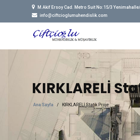
M.Akif Ersoy Cad. Metro Suit No:15/3 Yenimahall
info@ciftcioglumuhendislik.com
KIRKLARELİ Stat
Ana Sayfa
/
KIRKLARELİ Statik Proje