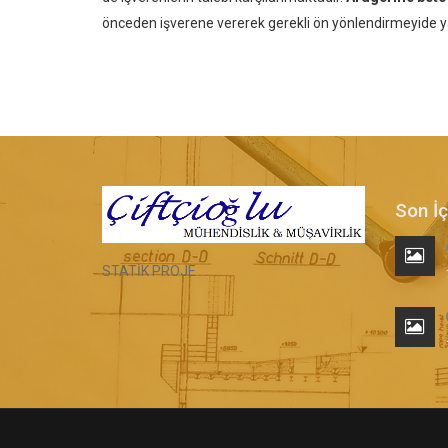
önceden işverene vererek gerekli ön yönlendirmeyide
Son İç
STATİK PROJE