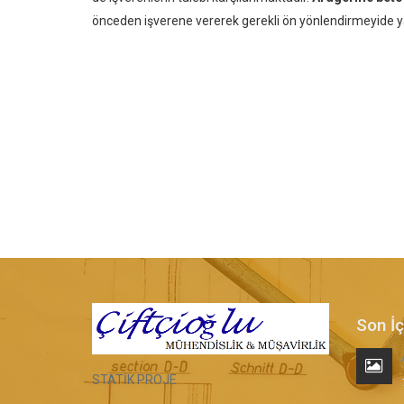
önceden işverene vererek gerekli ön yönlendirmeyide
Son İç
STATİK PROJE