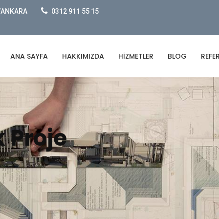
e/ANKARA
0312 911 55 15
ANA SAYFA
HAKKIMIZDA
HIZMETLER
BLOG
REFE
 Proje