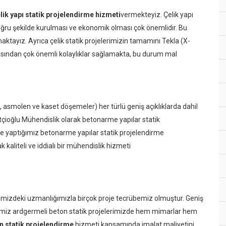
lik yapı statik projelendirme hizmeti
vermekteyiz. Çelik yapı
 doğru şekilde kurulması ve ekonomik olması çok önemlidir. Bu
maktayız. Ayrıca çelik statik projelerimizin tamamını Tekla (X-
açısından çok önemli kolaylıklar sağlamakta, bu durum mal
lü, asmolen ve kaset döşemeler) her türlü geniş açıklıklarda dahil
çioğlu Mühendislik olarak betonarme yapılar statik
e yaptığımız betonarme yapılar statik projelendirme
aliteli ve iddialı bir mühendislik hizmeti
gimizdeki uzmanlığımızla birçok proje tecrübemiz olmuştur. Geniş
ldiğimiz ardgermeli beton statik projelerimizde hem mimarlar hem
 statik projelendirme
hizmeti kapsamında imalat maliyetini