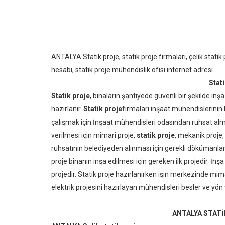
ANTALYA Statik proje, statik proje firmaları, çelik statik
hesabı, statik proje mühendislik ofisi internet adresi.
Stati
Statik proje
, binaların şantiyede güvenli bir şekilde inş
hazırlanır.
Statik proje
firmaları inşaat mühendislerini
çalışmak için İnşaat mühendisleri odasından ruhsat alma
verilmesi için mimari proje,
statik proje
, mekanik proje,
ruhsatının belediyeden alınması için gerekli dökümanlardan
proje binanın inşa edilmesi için gereken ilk projedir. İnşa
projedir. Statik proje hazırlanırken işin merkezinde mima
elektrik projesini hazırlayan mühendisleri besler ve yön 
ANTALYA STAT