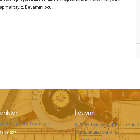
 yapmaktayız.
Devamını oku...
erikler
İletişim
Ardgerme Ve Öngerme
M.Akif Ersoy Cad. Metro Suit N
13-03-2019
Yenimahalle/ANKARA