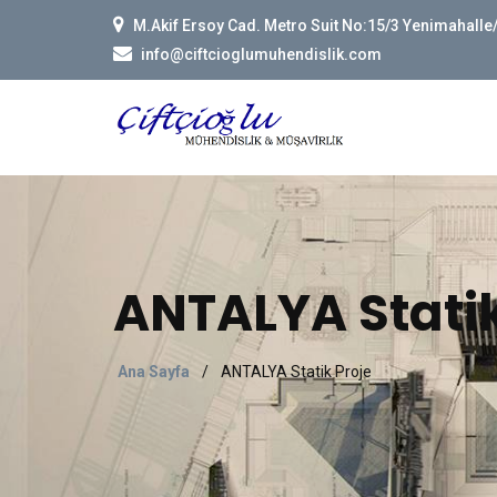
M.Akif Ersoy Cad. Metro Suit No:15/3 Yenimahall
info@ciftcioglumuhendislik.com
ANTALYA Statik
Ana Sayfa
/
ANTALYA Statik Proje