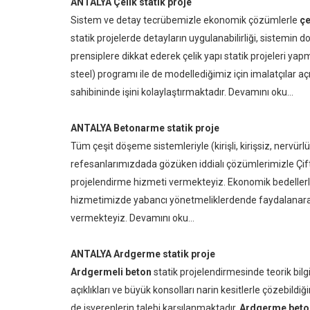
ANTALYA Çelik statik proje
Sistem ve detay tecrübemizle ekonomik çözümlerle
çe
statik projelerde detayların uygulanabilirliği, sistemin
prensiplere dikkat ederek çelik yapı statik projeleri yap
steel) programı ile de modellediğimiz için imalatçılar 
sahibininde işini kolaylaştırmaktadır.
Devamını oku...
ANTALYA Betonarme statik proje
Tüm çeşit döşeme sistemleriyle (kirişli, kirişsiz, nervür
refesanlarımızdada gözüken iddialı çözümlerimizle Çift
projelendirme hizmeti vermekteyiz. Ekonomik bedellerl
hizmetimizde yabancı yönetmeliklerdende faydalanarak k
vermekteyiz.
Devamını oku...
ANTALYA Ardgerme statik proje
Ardgermeli beton
statik projelendirmesinde teorik bil
açıklıkları ve büyük konsolları narin kesitlerle çözebi
de işverenlerin talebi karşılanmaktadır.
Ardgerme beton